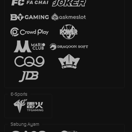
E-Sports
Sabung Ayam