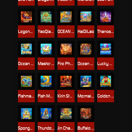
Legend of the phoenix
YaoQianShu
OCEAN MONSTER 2
HaiDiLao
Thanos Avengers
Ocean Paradise
Master Of The Deep
Fire Phoenix
Ocean King 3
Lucky Fishing
Fishman Wharf
Fish Music World
Kirin Storm
Mermaids-6s
Golden Legend Plus
Spongebob
Thunder Dragon
Jin Chan Bu Yu
Buffalo thunder